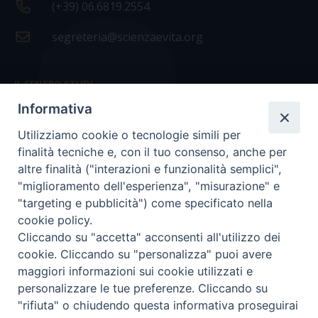
(+39) 06.6819.2554
segreteria@scienzaevita.org
IL CENTRO STUDI
Informativa
La nostra storia
Utilizziamo cookie o tecnologie simili per
Statuto
finalità tecniche e, con il tuo consenso, anche per
Presidenza e ufficio presidenza
altre finalità ("interazioni e funzionalità semplici",
"miglioramento dell'esperienza", "misurazione" e
Consiglio scientifico
"targeting e pubblicità") come specificato nella
cookie policy.
Coordinamento nazionale
Cliccando su "accetta" acconsenti all'utilizzo dei
cookie. Cliccando su "personalizza" puoi avere
maggiori informazioni sui cookie utilizzati e
personalizzare le tue preferenze. Cliccando su
"rifiuta" o chiudendo questa informativa proseguirai
COPYRIGHT Scienza & Vita - C.F
96600690588
- Tutti i