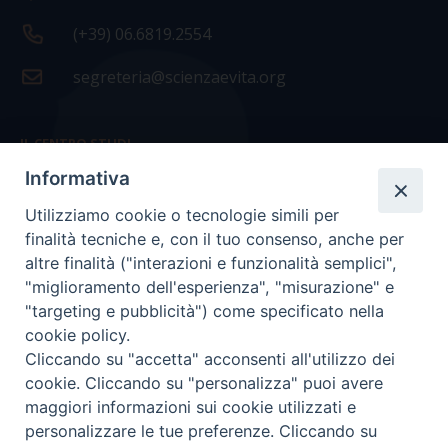
(+39) 06.6819.2554
segreteria@scienzaevita.org
IL CENTRO STUDI
Informativa
La nostra storia
Utilizziamo cookie o tecnologie simili per
Statuto
finalità tecniche e, con il tuo consenso, anche per
Presidenza e ufficio presidenza
altre finalità ("interazioni e funzionalità semplici",
"miglioramento dell'esperienza", "misurazione" e
Consiglio scientifico
"targeting e pubblicità") come specificato nella
cookie policy.
Coordinamento nazionale
Cliccando su "accetta" acconsenti all'utilizzo dei
cookie. Cliccando su "personalizza" puoi avere
maggiori informazioni sui cookie utilizzati e
personalizzare le tue preferenze. Cliccando su