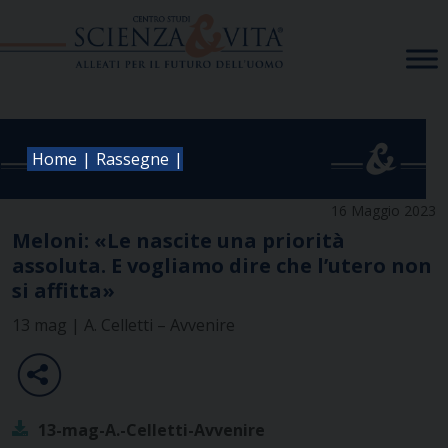
Skip
to
content
|
|
Home
Rassegne
16 Maggio 2023
Meloni: «Le nascite una priorità
assoluta. E vogliamo dire che l’utero non
si affitta»
13 mag | A. Celletti – Avvenire
13-mag-A.-Celletti-Avvenire