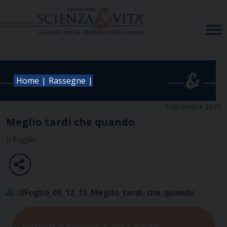
Skip
to
content
|
|
Home
Rassegne
9 Dicembre 2015
Meglio tardi che quando
Il Foglio
IlFoglio_05_12_15_Meglio_tardi_che_quando
Iscriviti a Scienza & Vita NEWS