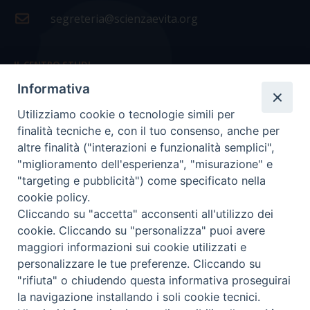
segreteria@scienzaevita.org
IL CENTRO STUDI
Informativa
La nostra storia
Utilizziamo cookie o tecnologie simili per
Statuto
finalità tecniche e, con il tuo consenso, anche per
Presidenza e ufficio presidenza
altre finalità ("interazioni e funzionalità semplici",
"miglioramento dell'esperienza", "misurazione" e
Consiglio scientifico
"targeting e pubblicità") come specificato nella
cookie policy.
Coordinamento nazionale
Cliccando su "accetta" acconsenti all'utilizzo dei
cookie. Cliccando su "personalizza" puoi avere
maggiori informazioni sui cookie utilizzati e
personalizzare le tue preferenze. Cliccando su
"rifiuta" o chiudendo questa informativa proseguirai
COPYRIGHT Scienza & Vita - C.F
96600690588
- Tutti i
la navigazione installando i soli cookie tecnici.
diritti -
Privacy
-
Credits