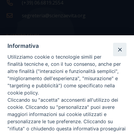
(+39) 06.6819.2554
segreteria@scienzaevita.org
IL CENTRO STUDI
Informativa
La nostra storia
Utilizziamo cookie o tecnologie simili per
Statuto
finalità tecniche e, con il tuo consenso, anche per
Presidenza e ufficio presidenza
altre finalità ("interazioni e funzionalità semplici",
"miglioramento dell'esperienza", "misurazione" e
Consiglio scientifico
"targeting e pubblicità") come specificato nella
cookie policy.
Coordinamento nazionale
Cliccando su "accetta" acconsenti all'utilizzo dei
cookie. Cliccando su "personalizza" puoi avere
maggiori informazioni sui cookie utilizzati e
personalizzare le tue preferenze. Cliccando su
"rifiuta" o chiudendo questa informativa proseguirai
COPYRIGHT Scienza & Vita - C.F
96600690588
- Tutti i