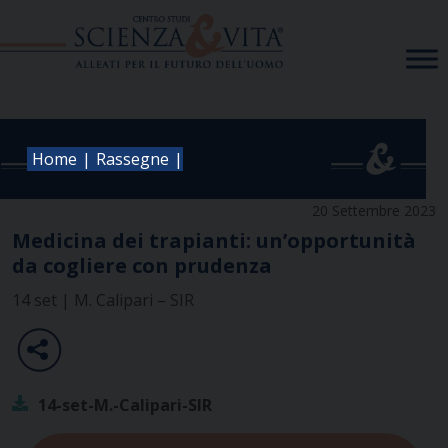
Skip
to
content
|
|
Home
Rassegne
20 Settembre 2023
Medicina dei trapianti: un’opportunità
da cogliere con prudenza
14 set | M. Calipari – SIR
14-set-M.-Calipari-SIR