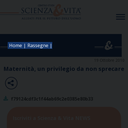
Skip
to
content
|
|
Home
Rassegne
19 Ottobre 2010
Maternità, un privilegio da non sprecare
f79124cdf3c1f44ab69c2e0385e80b33
Iscriviti a Scienza & Vita NEWS