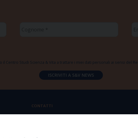
Cognome
Em
*
*
 il Centro Studi Scienza & Vita a trattare i miei dati personali ai sensi del
CONTATTI
Via Aurelia 796 | 00165 Roma
(+39) 06.6819.2554