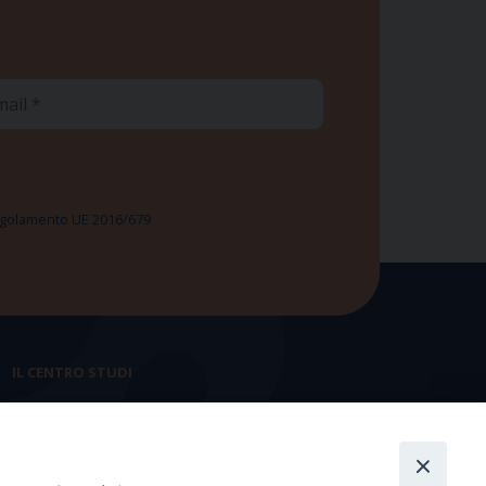
ail
 Regolamento UE 2016/679
IL CENTRO STUDI
La nostra storia
Statuto