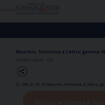
Skip
to
content
Maschio, femmina e l’altro genere: N
Daniela Laganà – QN
QN_21_07_15_Maschio_femmina_e_laltro_ge
Iscriviti a Scienza & Vita