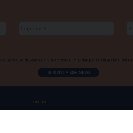
Cognome
Em
*
*
 il Centro Studi Scienza & Vita a trattare i miei dati personali ai sensi del
CONTATTI
Via Aurelia 796 | 00165 Roma
(+39) 06.6819.2554