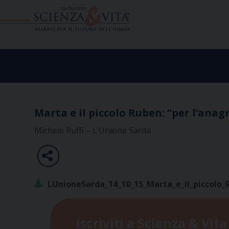
Skip
to
content
Marta e il piccolo Ruben: “per l’anag
Michele Ruffi – L’Unione Sarda
LUnioneSarda_14_10_15_Marta_e_il_piccolo_
Iscriviti a Scienza & Vita