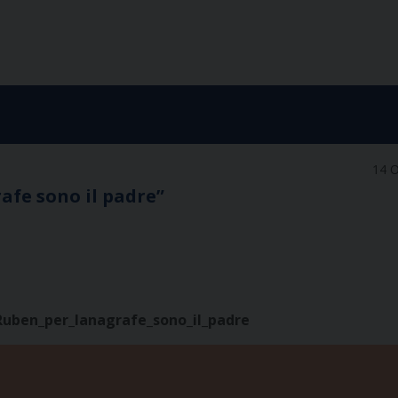
14 O
rafe sono il padre”
Ruben_per_lanagrafe_sono_il_padre