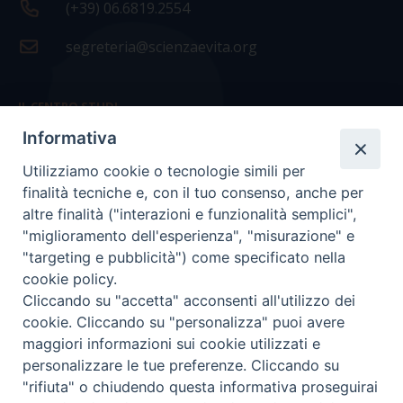
(+39) 06.6819.2554
segreteria@scienzaevita.org
IL CENTRO STUDI
Informativa
La nostra storia
Utilizziamo cookie o tecnologie simili per
Statuto
finalità tecniche e, con il tuo consenso, anche per
Presidenza e ufficio presidenza
altre finalità ("interazioni e funzionalità semplici",
"miglioramento dell'esperienza", "misurazione" e
Consiglio scientifico
"targeting e pubblicità") come specificato nella
cookie policy.
Coordinamento nazionale
Cliccando su "accetta" acconsenti all'utilizzo dei
cookie. Cliccando su "personalizza" puoi avere
maggiori informazioni sui cookie utilizzati e
personalizzare le tue preferenze. Cliccando su
"rifiuta" o chiudendo questa informativa proseguirai
COPYRIGHT Scienza & Vita - C.F
96600690588
- Tutti i