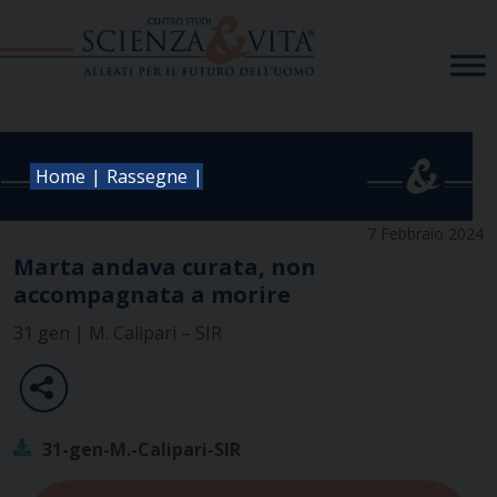
Skip
to
content
|
|
Home
Rassegne
7 Febbraio 2024
Marta andava curata, non
accompagnata a morire
31 gen | M. Calipari – SIR
31-gen-M.-Calipari-SIR