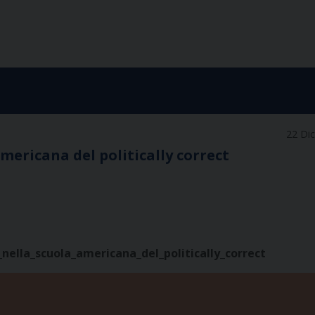
22 Di
ericana del politically correct
lla_scuola_americana_del_politically_correct