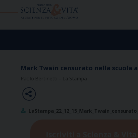
Skip
to
content
Mark Twain censurato nella scuola am
Paolo Bertinetti – La Stampa
LaStampa_22_12_15_Mark_Twain_censurato_ne
Iscriviti a Scienza & Vita