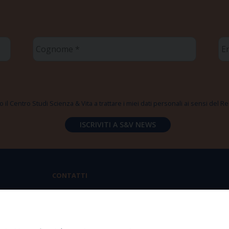
Cognome
Em
*
*
 il Centro Studi Scienza & Vita a trattare i miei dati personali ai sensi del
CONTATTI
Via Aurelia 796 | 00165 Roma
(+39) 06.6819.2554