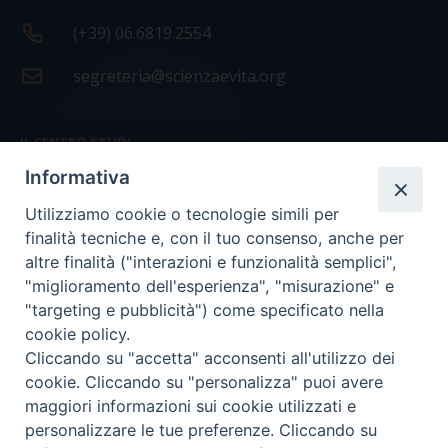
(+39) 06.6819.2554
segreteria@scienzaevita.org
IL CENTRO STUDI
Informativa
La nostra storia
Utilizziamo cookie o tecnologie simili per
Statuto
finalità tecniche e, con il tuo consenso, anche per
Presidenza e ufficio presidenza
altre finalità ("interazioni e funzionalità semplici",
"miglioramento dell'esperienza", "misurazione" e
Consiglio scientifico
"targeting e pubblicità") come specificato nella
cookie policy.
Coordinamento nazionale
Cliccando su "accetta" acconsenti all'utilizzo dei
cookie. Cliccando su "personalizza" puoi avere
maggiori informazioni sui cookie utilizzati e
personalizzare le tue preferenze. Cliccando su