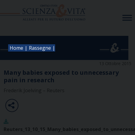
Skip
to
content
|
|
Home
Rassegne
13 Ottobre 2015
Many babies exposed to unnecessary
pain in research
Frederik Joelving – Reuters
Reuters_13_10_15_Many_babies_exposed_to_unnecessa