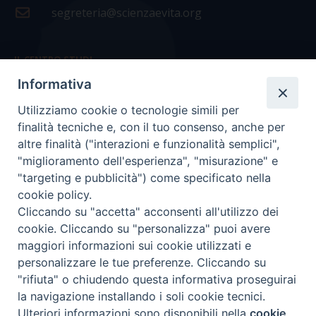
segreteria@scienzaevita.org
IL CENTRO STUDI
Informativa
La nostra storia
Utilizziamo cookie o tecnologie simili per
Statuto
finalità tecniche e, con il tuo consenso, anche per
Presidenza e ufficio presidenza
altre finalità ("interazioni e funzionalità semplici",
"miglioramento dell'esperienza", "misurazione" e
Consiglio scientifico
"targeting e pubblicità") come specificato nella
cookie policy.
Coordinamento nazionale
Cliccando su "accetta" acconsenti all'utilizzo dei
cookie. Cliccando su "personalizza" puoi avere
maggiori informazioni sui cookie utilizzati e
personalizzare le tue preferenze. Cliccando su
"rifiuta" o chiudendo questa informativa proseguirai
COPYRIGHT Scienza & Vita - C.F
96600690588
- Tutti i
la navigazione installando i soli cookie tecnici.
diritti -
Privacy
-
Credits
Ulteriori informazioni sono disponibili nella
cookie
Preferenze Cookie