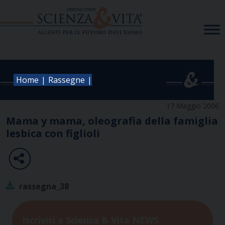
Skip
to
content
|
|
Home
Rassegne
17 Maggio 2006
Mama y mama, oleografia della famiglia
lesbica con figlioli
rassegna_38
Iscriviti a Scienza & Vita NEWS