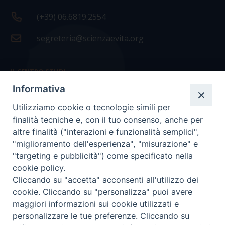
(+39) 06.6819.2554
segreteria@scienzaevita.org
IL CENTRO STUDI
Informativa
La nostra storia
Utilizziamo cookie o tecnologie simili per
Statuto
finalità tecniche e, con il tuo consenso, anche per
Presidenza e ufficio presidenza
altre finalità ("interazioni e funzionalità semplici",
"miglioramento dell'esperienza", "misurazione" e
Consiglio scientifico
"targeting e pubblicità") come specificato nella
cookie policy.
Coordinamento nazionale
Cliccando su "accetta" acconsenti all'utilizzo dei
cookie. Cliccando su "personalizza" puoi avere
maggiori informazioni sui cookie utilizzati e
personalizzare le tue preferenze. Cliccando su