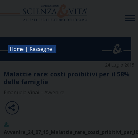
Skip
to
content
|
|
Home
Rassegne
24 Luglio 2015
Malattie rare: costi proibitivi per il 58%
delle famiglie
Emanuela Vinai – Avvenire
Avvenire_24_07_15_Malattie_rare_costi_pribitivi_per_i