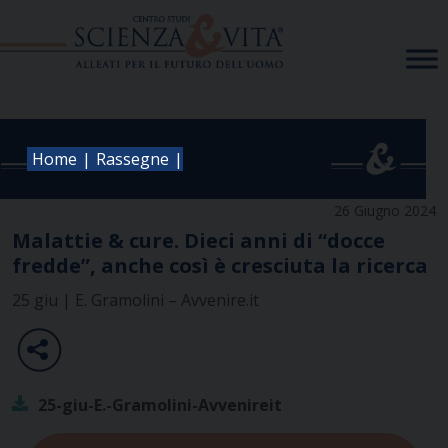
Skip
to
content
|
|
Home
Rassegne
26 Giugno 2024
Malattie & cure. Dieci anni di “docce
fredde”, anche così è cresciuta la ricerca
25 giu | E. Gramolini – Avvenire.it
25-giu-E.-Gramolini-Avvenireit