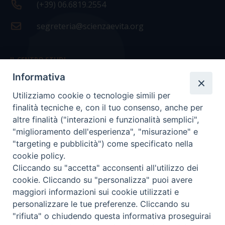
(+39) 06.6819.2554
segreteria@scienzaevita.org
IL CENTRO STUDI
Informativa
La nostra storia
Utilizziamo cookie o tecnologie simili per
Statuto
finalità tecniche e, con il tuo consenso, anche per
Presidenza e ufficio presidenza
altre finalità ("interazioni e funzionalità semplici",
"miglioramento dell'esperienza", "misurazione" e
Consiglio scientifico
"targeting e pubblicità") come specificato nella
cookie policy.
Coordinamento nazionale
Cliccando su "accetta" acconsenti all'utilizzo dei
cookie. Cliccando su "personalizza" puoi avere
maggiori informazioni sui cookie utilizzati e
personalizzare le tue preferenze. Cliccando su
"rifiuta" o chiudendo questa informativa proseguirai
COPYRIGHT Scienza & Vita - C.F
96600690588
- Tutti i