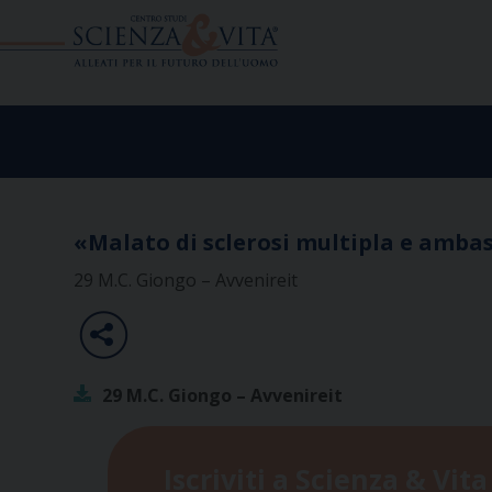
Skip
to
content
«Malato di sclerosi multipla e ambas
29 M.C. Giongo – Avvenireit
29 M.C. Giongo – Avvenireit
Iscriviti a Scienza & Vita