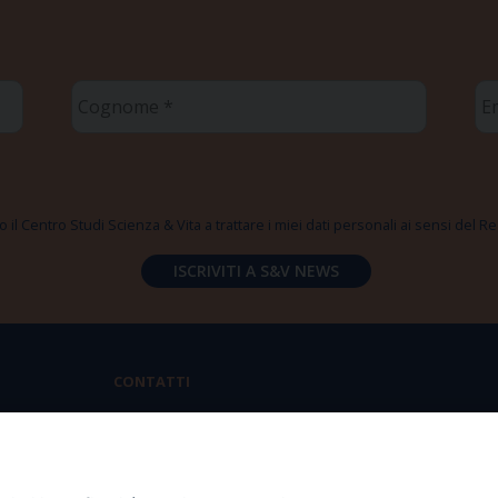
Cognome
Em
*
*
 il Centro Studi Scienza & Vita a trattare i miei dati personali ai sensi del
CONTATTI
Via Aurelia 796 | 00165 Roma
(+39) 06.6819.2554