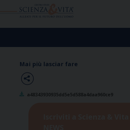
Skip
to
content
Mai più lasciar fare
a48343930935dd5e5d588a4daa960ce9
Iscriviti a Scienza & Vita
NEWS