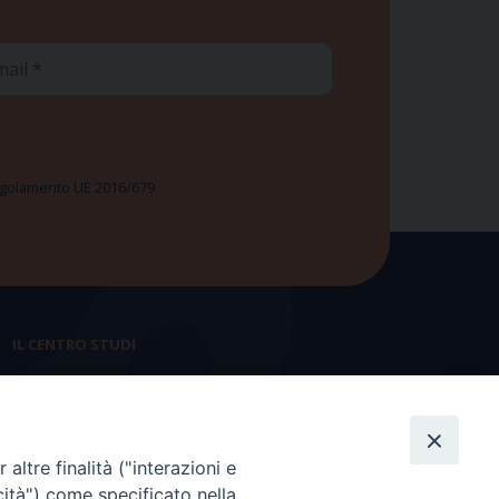
ail
 Regolamento UE 2016/679
IL CENTRO STUDI
La nostra storia
Statuto
altre finalità ("interazioni e
Presidenza e ufficio presidenza
cità") come specificato nella