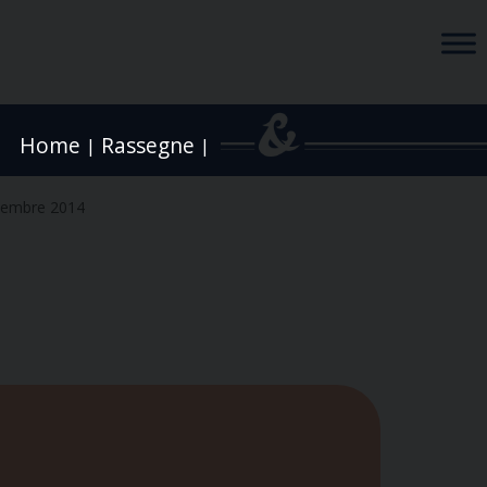
Home
Rassegne
|
|
vembre 2014