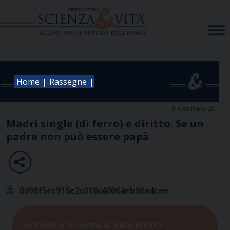
Skip
to
content
|
|
Home
Rassegne
8 Gennaio 2011
Madri single (di ferro) e diritto. Se un
padre non può essere papà
0098f5ec916e2c018c40064eb98a4cae
Iscriviti a Scienza & Vita NEWS