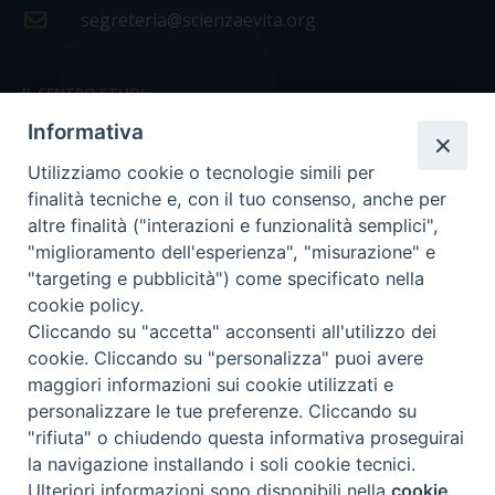
segreteria@scienzaevita.org
IL CENTRO STUDI
Informativa
La nostra storia
Utilizziamo cookie o tecnologie simili per
Statuto
finalità tecniche e, con il tuo consenso, anche per
Presidenza e ufficio presidenza
altre finalità ("interazioni e funzionalità semplici",
"miglioramento dell'esperienza", "misurazione" e
Consiglio scientifico
"targeting e pubblicità") come specificato nella
cookie policy.
Coordinamento nazionale
Cliccando su "accetta" acconsenti all'utilizzo dei
cookie. Cliccando su "personalizza" puoi avere
maggiori informazioni sui cookie utilizzati e
personalizzare le tue preferenze. Cliccando su
"rifiuta" o chiudendo questa informativa proseguirai
COPYRIGHT Scienza & Vita - C.F
96600690588
- Tutti i
la navigazione installando i soli cookie tecnici.
diritti -
Privacy
-
Credits
Ulteriori informazioni sono disponibili nella
cookie
Preferenze Cookie