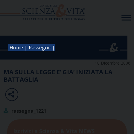
Skip
to
content
|
|
Home
Rassegne
18 Dicembre 2006
MA SULLA LEGGE E’ GIA’ INIZIATA LA
BATTAGLIA
rassegna_1221
Iscriviti a Scienza & Vita NEWS