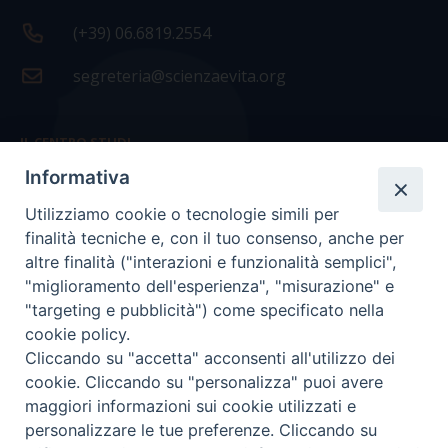
(+39) 06.6819.2554
segreteria@scienzaevita.org
IL CENTRO STUDI
Informativa
La nostra storia
Utilizziamo cookie o tecnologie simili per
Statuto
finalità tecniche e, con il tuo consenso, anche per
Presidenza e ufficio presidenza
altre finalità ("interazioni e funzionalità semplici",
"miglioramento dell'esperienza", "misurazione" e
Consiglio scientifico
"targeting e pubblicità") come specificato nella
cookie policy.
Coordinamento nazionale
Cliccando su "accetta" acconsenti all'utilizzo dei
cookie. Cliccando su "personalizza" puoi avere
maggiori informazioni sui cookie utilizzati e
personalizzare le tue preferenze. Cliccando su