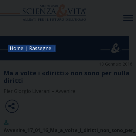
Skip
to
content
|
|
Home
Rassegne
18 Gennaio 2016
Ma a volte i «diritti» non sono per nulla
diritti
Pier Giorgio Liverani – Avvenire
Avvenire_17_01_16_Ma_a_volte_i_diritti_non_sono_per_n