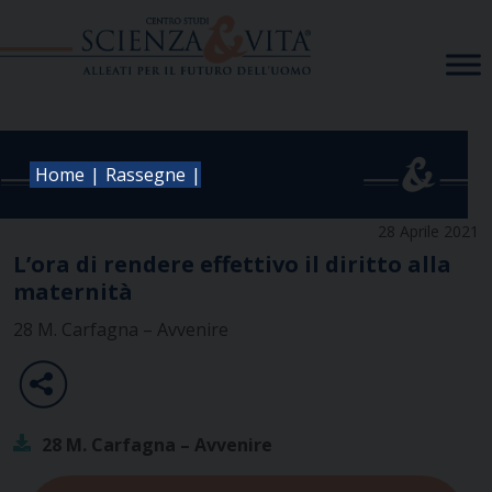
Skip
to
content
|
|
Home
Rassegne
28 Aprile 2021
L’ora di rendere effettivo il diritto alla
maternità
28 M. Carfagna – Avvenire
28 M. Carfagna – Avvenire