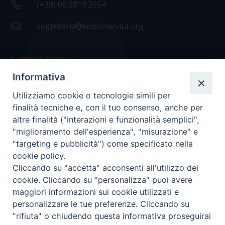
(+39) 06.6819.2554
segreteria@scienzaevita.org
IL CENTRO STUDI
Informativa
La nostra storia
Utilizziamo cookie o tecnologie simili per
Statuto
finalità tecniche e, con il tuo consenso, anche per
Presidenza e ufficio presidenza
altre finalità ("interazioni e funzionalità semplici",
"miglioramento dell'esperienza", "misurazione" e
Consiglio scientifico
"targeting e pubblicità") come specificato nella
cookie policy.
Coordinamento nazionale
Cliccando su "accetta" acconsenti all'utilizzo dei
cookie. Cliccando su "personalizza" puoi avere
maggiori informazioni sui cookie utilizzati e
personalizzare le tue preferenze. Cliccando su
"rifiuta" o chiudendo questa informativa proseguirai
COPYRIGHT Scienza & Vita - C.F
96600690588
- Tutti i