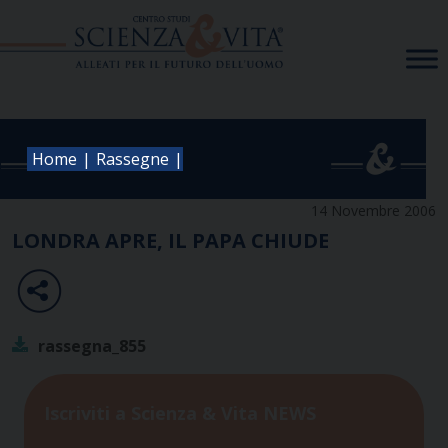
Skip
to
content
|
|
Home
Rassegne
14 Novembre 2006
LONDRA APRE, IL PAPA CHIUDE
rassegna_855
Iscriviti a Scienza & Vita NEWS