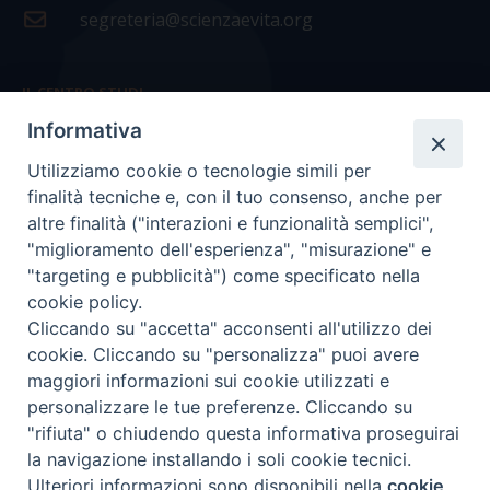
segreteria@scienzaevita.org
IL CENTRO STUDI
Informativa
La nostra storia
Utilizziamo cookie o tecnologie simili per
Statuto
finalità tecniche e, con il tuo consenso, anche per
Presidenza e ufficio presidenza
altre finalità ("interazioni e funzionalità semplici",
"miglioramento dell'esperienza", "misurazione" e
Consiglio scientifico
"targeting e pubblicità") come specificato nella
cookie policy.
Coordinamento nazionale
Cliccando su "accetta" acconsenti all'utilizzo dei
cookie. Cliccando su "personalizza" puoi avere
maggiori informazioni sui cookie utilizzati e
personalizzare le tue preferenze. Cliccando su
"rifiuta" o chiudendo questa informativa proseguirai
COPYRIGHT Scienza & Vita - C.F
96600690588
- Tutti i
la navigazione installando i soli cookie tecnici.
diritti -
Privacy
-
Credits
Ulteriori informazioni sono disponibili nella
cookie
Preferenze Cookie