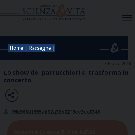
Skip
to
content
|
|
Home
Rassegne
8 Marzo 2010
Lo show dei parrucchieri si trasforma in
concerto
76b968df955ab32a38b02f9ee3ec8345
Iscriviti a Scienza & Vita NEWS