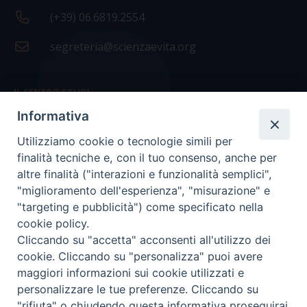
(+39) 06.6819.2554
segreteria@scienzaevita.org
IL CENTRO STUDI
Informativa
La nostra storia
Utilizziamo cookie o tecnologie simili per
Statuto
finalità tecniche e, con il tuo consenso, anche per
Presidenza e ufficio presidenza
altre finalità ("interazioni e funzionalità semplici",
"miglioramento dell'esperienza", "misurazione" e
Consiglio scientifico
"targeting e pubblicità") come specificato nella
cookie policy.
Coordinamento nazionale
Cliccando su "accetta" acconsenti all'utilizzo dei
cookie. Cliccando su "personalizza" puoi avere
maggiori informazioni sui cookie utilizzati e
personalizzare le tue preferenze. Cliccando su
"rifiuta" o chiudendo questa informativa proseguirai