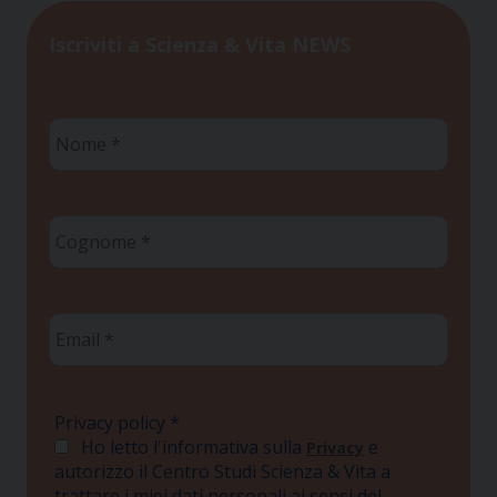
Iscriviti a Scienza & Vita NEWS
Nome
*
Cognome
*
Email
*
Privacy policy
*
Ho letto l'informativa sulla
e
Privacy
autorizzo il Centro Studi Scienza & Vita a
trattare i miei dati personali ai sensi del