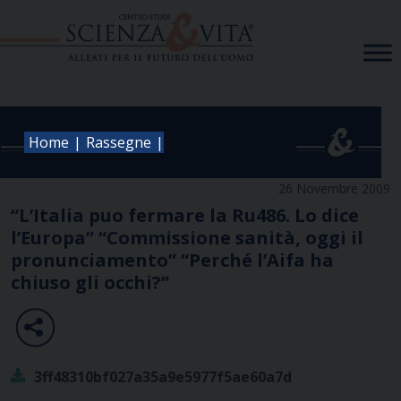
Skip
to
content
|
|
Home
Rassegne
26 Novembre 2009
“L’Italia puo fermare la Ru486. Lo dice
l’Europa” “Commissione sanità, oggi il
pronunciamento” “Perché l’Aifa ha
chiuso gli occhi?”
3ff48310bf027a35a9e5977f5ae60a7d