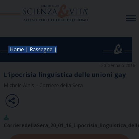
Skip
to
content
|
|
Home
Rassegne
20 Gennaio 2016
L’ipocrisia linguistica delle unioni gay
Michele Ainis – Corriere della Sera
CorrieredellaSera_20_01_16_Lipocrisia_linguistica_del