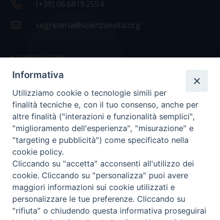
(+39) 06.6819.2554
segreteria@scienzaevita.org
IL CENTRO STUDI
Informativa
La nostra storia
Utilizziamo cookie o tecnologie simili per
Statuto
finalità tecniche e, con il tuo consenso, anche per
Presidenza e ufficio presidenza
altre finalità ("interazioni e funzionalità semplici",
"miglioramento dell'esperienza", "misurazione" e
Consiglio scientifico
"targeting e pubblicità") come specificato nella
cookie policy.
Coordinamento nazionale
Cliccando su "accetta" acconsenti all'utilizzo dei
cookie. Cliccando su "personalizza" puoi avere
maggiori informazioni sui cookie utilizzati e
personalizzare le tue preferenze. Cliccando su
"rifiuta" o chiudendo questa informativa proseguirai
COPYRIGHT Scienza & Vita - C.F
96600690588
- Tutti i