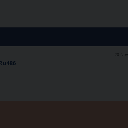
20 No
 Ru486