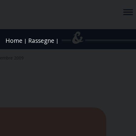
Home
Rassegne
|
|
vembre 2009