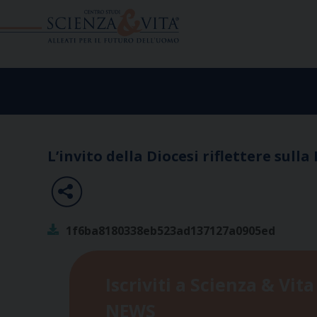
Skip
to
content
L’invito della Diocesi riflettere sulla
1f6ba8180338eb523ad137127a0905ed
Iscriviti a Scienza & Vita
NEWS