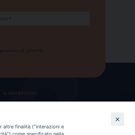
ail
 Regolamento UE 2016/679
IL CENTRO STUDI
La nostra storia
Statuto
altre finalità ("interazioni e
Presidenza e ufficio presidenza
cità") come specificato nella