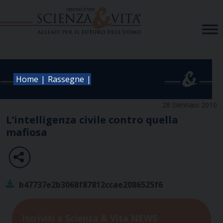
Skip
to
content
|
|
Home
Rassegne
28 Gennaio 2010
L’intelligenza civile contro quella
mafiosa
b47737e2b3068f87812ccae2086525f6
Iscriviti a Scienza & Vita NEWS