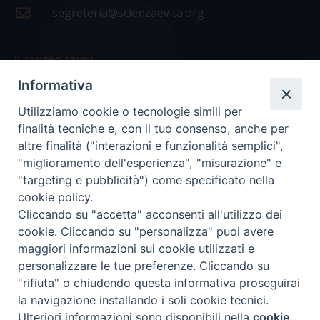
segreteria@scienzaevita.org
IL CENTRO STUDI
Informativa
La nostra storia
Utilizziamo cookie o tecnologie simili per
Statuto
finalità tecniche e, con il tuo consenso, anche per
Presidenza e ufficio presidenza
altre finalità ("interazioni e funzionalità semplici",
"miglioramento dell'esperienza", "misurazione" e
Consiglio scientifico
"targeting e pubblicità") come specificato nella
cookie policy.
Coordinamento nazionale
Cliccando su "accetta" acconsenti all'utilizzo dei
cookie. Cliccando su "personalizza" puoi avere
maggiori informazioni sui cookie utilizzati e
personalizzare le tue preferenze. Cliccando su
"rifiuta" o chiudendo questa informativa proseguirai
COPYRIGHT Scienza & Vita - C.F
96600690588
- Tutti i
la navigazione installando i soli cookie tecnici.
diritti -
Privacy
-
Credits
Ulteriori informazioni sono disponibili nella
cookie
Preferenze Cookie