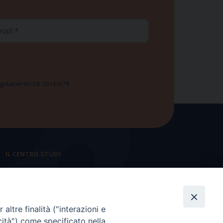
ail
 Regolamento UE 2016/679
IL CENTRO STUDI
La nostra storia
Statuto
altre finalità ("interazioni e
Presidenza e ufficio presidenza
cità") come specificato nella