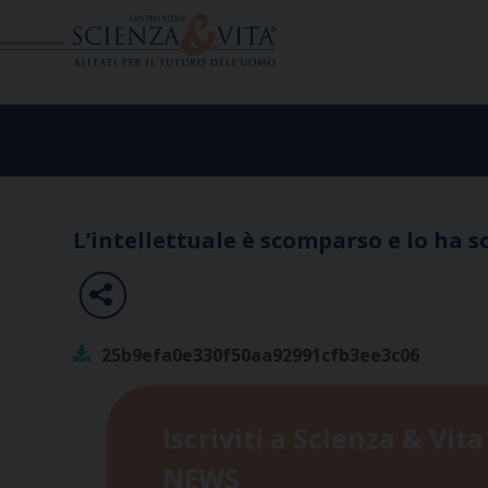
Skip
to
content
L’intellettuale è scomparso e lo ha s
25b9efa0e330f50aa92991cfb3ee3c06
Iscriviti a Scienza & Vita
NEWS