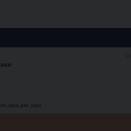
28
 caso
iso_caso_per_caso