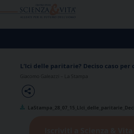
Skip
to
content
L’Ici delle paritarie? Deciso caso per
Giacomo Galeazzi – La Stampa
LaStampa_28_07_15_LIci_delle_paritarie_Dec
Iscriviti a Scienza & Vita