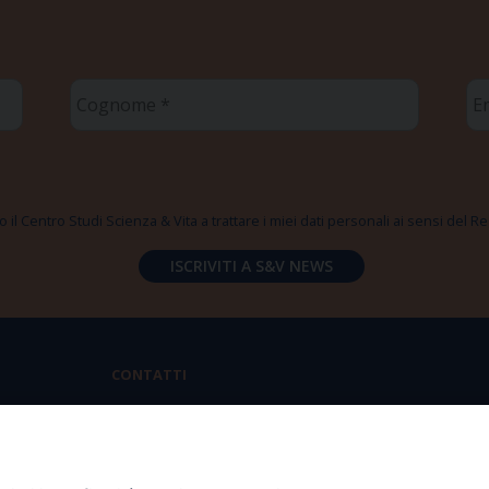
Cognome
Em
*
*
 il Centro Studi Scienza & Vita a trattare i miei dati personali ai sensi del
CONTATTI
Via Aurelia 796 | 00165 Roma
(+39) 06.6819.2554