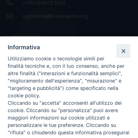
(+39) 06.6819.2554
segreteria@scienzaevita.org
IL CENTRO STUDI
Informativa
La nostra storia
Utilizziamo cookie o tecnologie simili per
Statuto
finalità tecniche e, con il tuo consenso, anche per
Presidenza e ufficio presidenza
altre finalità ("interazioni e funzionalità semplici",
"miglioramento dell'esperienza", "misurazione" e
Consiglio scientifico
"targeting e pubblicità") come specificato nella
cookie policy.
Coordinamento nazionale
Cliccando su "accetta" acconsenti all'utilizzo dei
cookie. Cliccando su "personalizza" puoi avere
maggiori informazioni sui cookie utilizzati e
personalizzare le tue preferenze. Cliccando su
"rifiuta" o chiudendo questa informativa proseguirai
COPYRIGHT Scienza & Vita - C.F
96600690588
- Tutti i