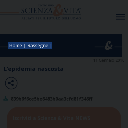
Skip
to
content
|
|
Home
Rassegne
11 Gennaio 2010
L’epidemia nascosta
839b6f6ce5be6483b0aa3cfd81f346ff
Iscriviti a Scienza & Vita NEWS