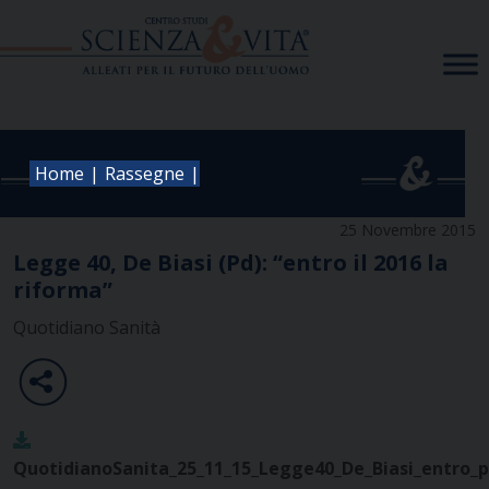
Skip
to
content
|
|
Home
Rassegne
25 Novembre 2015
Legge 40, De Biasi (Pd): “entro il 2016 la
riforma”
Quotidiano Sanità
QuotidianoSanita_25_11_15_Legge40_De_Biasi_entro_