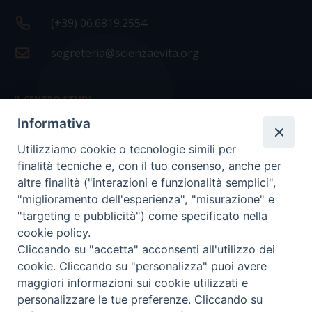
(+39) 06.6819.2554
segreteria@scienzaevita.org
IL CENTRO STUDI
Informativa
La nostra storia
Utilizziamo cookie o tecnologie simili per
Statuto
finalità tecniche e, con il tuo consenso, anche per
Presidenza e ufficio presidenza
altre finalità ("interazioni e funzionalità semplici",
"miglioramento dell'esperienza", "misurazione" e
Consiglio scientifico
"targeting e pubblicità") come specificato nella
cookie policy.
Coordinamento nazionale
Cliccando su "accetta" acconsenti all'utilizzo dei
cookie. Cliccando su "personalizza" puoi avere
maggiori informazioni sui cookie utilizzati e
personalizzare le tue preferenze. Cliccando su