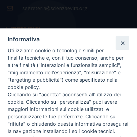
segreteria@scienzaevita.org
IL CENTRO STUDI
Informativa
La nostra storia
Utilizziamo cookie o tecnologie simili per
Statuto
finalità tecniche e, con il tuo consenso, anche per
Presidenza e ufficio presidenza
altre finalità ("interazioni e funzionalità semplici",
"miglioramento dell'esperienza", "misurazione" e
Consiglio scientifico
"targeting e pubblicità") come specificato nella
cookie policy.
Coordinamento nazionale
Cliccando su "accetta" acconsenti all'utilizzo dei
cookie. Cliccando su "personalizza" puoi avere
maggiori informazioni sui cookie utilizzati e
personalizzare le tue preferenze. Cliccando su
"rifiuta" o chiudendo questa informativa proseguirai
COPYRIGHT Scienza & Vita - C.F
96600690588
- Tutti i
la navigazione installando i soli cookie tecnici.
diritti -
Privacy
-
Credits