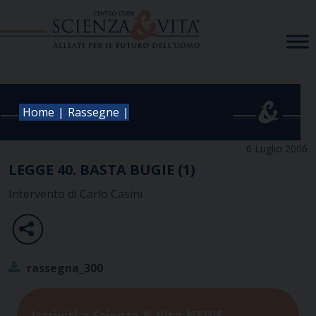
Skip
to
content
|
|
Home
Rassegne
6 Luglio 2006
LEGGE 40. BASTA BUGIE (1)
Intervento di Carlo Casini
rassegna_300
Iscriviti a Scienza & Vita NEWS