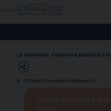
Skip
to
content
Le staminali, l’opinione pubblica e le
f7b3ad8511f1aced6b1b29df30cdef9c
Iscriviti a Scienza & Vita
NEWS