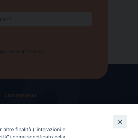
ail
 Regolamento UE 2016/679
IL CENTRO STUDI
La nostra storia
Statuto
altre finalità ("interazioni e
Presidenza e ufficio presidenza
cità") come specificato nella