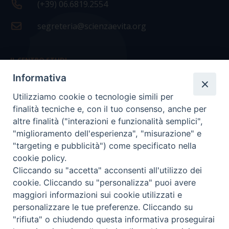
(+39) 06.6819.2554
segreteria@scienzaevita.org
IL CENTRO STUDI
Informativa
La nostra storia
Utilizziamo cookie o tecnologie simili per
Statuto
finalità tecniche e, con il tuo consenso, anche per
Presidenza e ufficio presidenza
altre finalità ("interazioni e funzionalità semplici",
"miglioramento dell'esperienza", "misurazione" e
Consiglio scientifico
"targeting e pubblicità") come specificato nella
cookie policy.
Coordinamento nazionale
Cliccando su "accetta" acconsenti all'utilizzo dei
cookie. Cliccando su "personalizza" puoi avere
maggiori informazioni sui cookie utilizzati e
personalizzare le tue preferenze. Cliccando su
"rifiuta" o chiudendo questa informativa proseguirai
COPYRIGHT Scienza & Vita - C.F
96600690588
- Tutti i