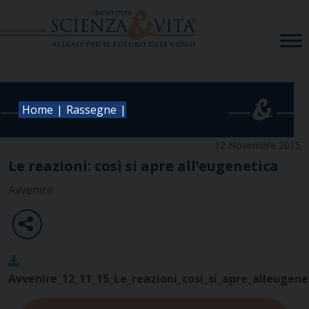
Skip
to
content
|
|
Home
Rassegne
12 Novembre 2015
Le reazioni: così si apre all’eugenetica
Avvenire
Avvenire_12_11_15_Le_reazioni_cosi_si_apre_alleugene