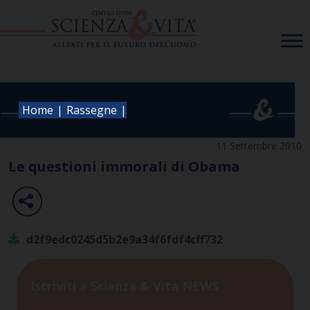
Skip
to
content
|
|
Home
Rassegne
11 Settembre 2010
Le questioni immorali di Obama
d2f9edc0245d5b2e9a34f6fdf4cff732
Iscriviti a Scienza & Vita NEWS