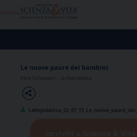
Skip
to
content
Le nuove paure dei bambini
Vera Schiavazzi – la Repubblica
LaRepubblica_22_07_15_Le_nuove_paure_dei
Iscriviti a Scienza & Vita