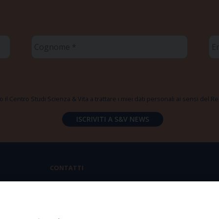
Cognome
Em
*
*
 il Centro Studi Scienza & Vita a trattare i miei dati personali ai sensi del
CONTATTI
Via Aurelia 796 | 00165 Roma
(+39) 06.6819.2554