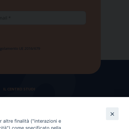
ail
 Regolamento UE 2016/679
IL CENTRO STUDI
La nostra storia
Statuto
altre finalità ("interazioni e
Presidenza e ufficio presidenza
cità") come specificato nella