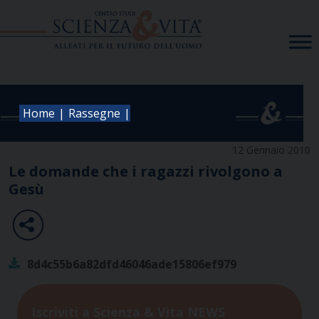
Skip
to
content
|
|
Home
Rassegne
12 Gennaio 2010
Le domande che i ragazzi rivolgono a
Gesù
8d4c55b6a82dfd46046ade15806ef979
Iscriviti a Scienza & Vita NEWS