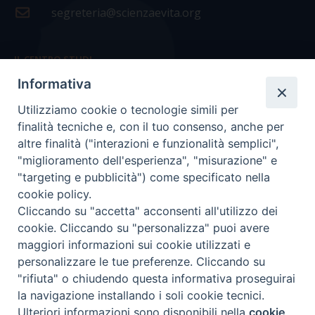
segreteria@scienzaevita.org
IL CENTRO STUDI
Informativa
La nostra storia
Utilizziamo cookie o tecnologie simili per
Statuto
finalità tecniche e, con il tuo consenso, anche per
Presidenza e ufficio presidenza
altre finalità ("interazioni e funzionalità semplici",
"miglioramento dell'esperienza", "misurazione" e
Consiglio scientifico
"targeting e pubblicità") come specificato nella
cookie policy.
Coordinamento nazionale
Cliccando su "accetta" acconsenti all'utilizzo dei
cookie. Cliccando su "personalizza" puoi avere
maggiori informazioni sui cookie utilizzati e
personalizzare le tue preferenze. Cliccando su
"rifiuta" o chiudendo questa informativa proseguirai
COPYRIGHT Scienza & Vita - C.F
96600690588
- Tutti i
la navigazione installando i soli cookie tecnici.
diritti -
Privacy
-
Credits
Ulteriori informazioni sono disponibili nella
cookie
Preferenze Cookie