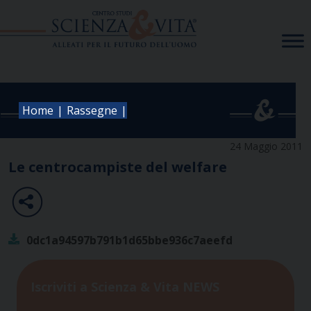
Skip
to
content
|
|
Home
Rassegne
24 Maggio 2011
Le centrocampiste del welfare
0dc1a94597b791b1d65bbe936c7aeefd
Iscriviti a Scienza & Vita NEWS