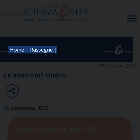
Skip
to
content
|
|
Home
Rassegne
17 Dicembre 2009
Le adesioni? Undici
rassegna_4536
Iscriviti a Scienza & Vita NEWS