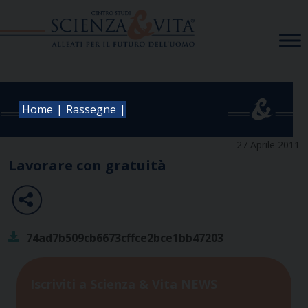
Skip
to
content
|
|
Home
Rassegne
27 Aprile 2011
Lavorare con gratuità
74ad7b509cb6673cffce2bce1bb47203
Iscriviti a Scienza & Vita NEWS