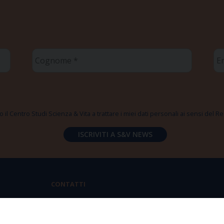
Cognome
Em
*
*
 il Centro Studi Scienza & Vita a trattare i miei dati personali ai sensi del
CONTATTI
Via Aurelia 796 | 00165 Roma