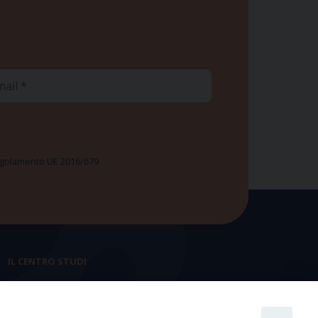
ail
 Regolamento UE 2016/679
IL CENTRO STUDI
La nostra storia
Statuto