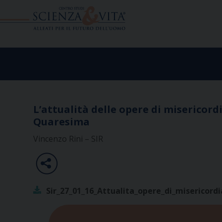
Skip
to
content
L’attualità delle opere di misericor
Quaresima
Vincenzo Rini – SIR
Sir_27_01_16_Attualita_opere_di_misericordi