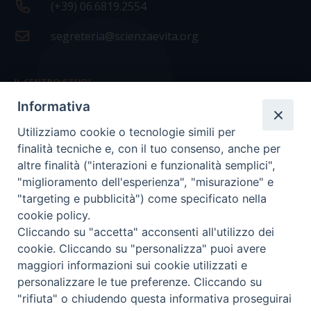
(+39) 06.6819.2554
segreteria@scienzaevita.org
IL CENTRO STUDI
Informativa
La nostra storia
Utilizziamo cookie o tecnologie simili per
Statuto
finalità tecniche e, con il tuo consenso, anche per
Presidenza e ufficio presidenza
altre finalità ("interazioni e funzionalità semplici",
"miglioramento dell'esperienza", "misurazione" e
Consiglio scientifico
"targeting e pubblicità") come specificato nella
cookie policy.
Coordinamento nazionale
Cliccando su "accetta" acconsenti all'utilizzo dei
cookie. Cliccando su "personalizza" puoi avere
maggiori informazioni sui cookie utilizzati e
personalizzare le tue preferenze. Cliccando su
"rifiuta" o chiudendo questa informativa proseguirai
COPYRIGHT Scienza & Vita - C.F
96600690588
- Tutti i