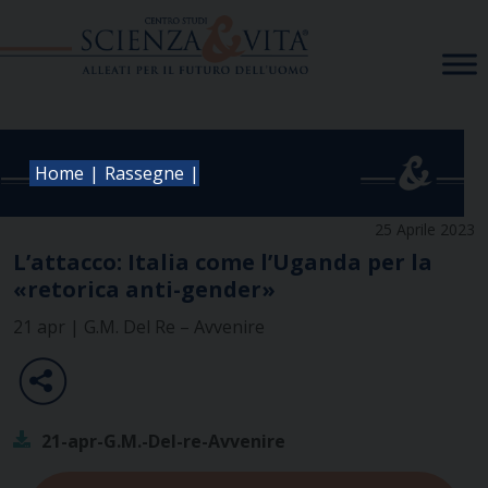
Skip
to
content
|
|
Home
Rassegne
25 Aprile 2023
L’attacco: Italia come l’Uganda per la
«retorica anti-gender»
21 apr | G.M. Del Re – Avvenire
21-apr-G.M.-Del-re-Avvenire