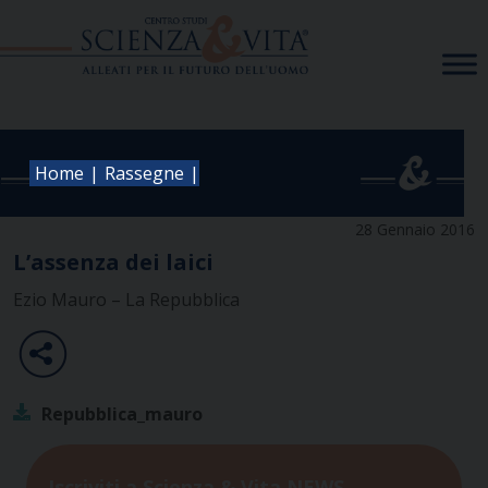
Skip
to
content
|
|
Home
Rassegne
28 Gennaio 2016
L’assenza dei laici
Ezio Mauro – La Repubblica
Repubblica_mauro
Iscriviti a Scienza & Vita NEWS