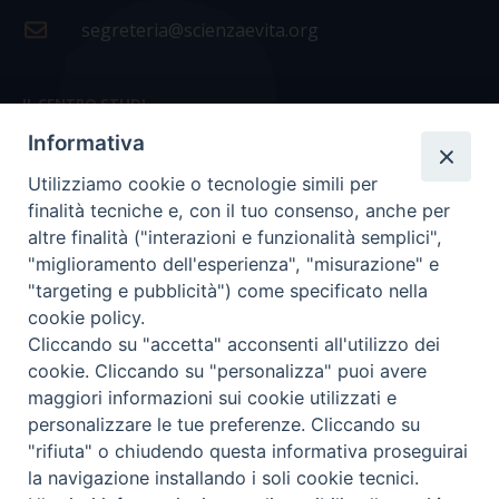
segreteria@scienzaevita.org
IL CENTRO STUDI
Informativa
La nostra storia
Utilizziamo cookie o tecnologie simili per
Statuto
finalità tecniche e, con il tuo consenso, anche per
Presidenza e ufficio presidenza
altre finalità ("interazioni e funzionalità semplici",
"miglioramento dell'esperienza", "misurazione" e
Consiglio scientifico
"targeting e pubblicità") come specificato nella
cookie policy.
Coordinamento nazionale
Cliccando su "accetta" acconsenti all'utilizzo dei
cookie. Cliccando su "personalizza" puoi avere
maggiori informazioni sui cookie utilizzati e
personalizzare le tue preferenze. Cliccando su
"rifiuta" o chiudendo questa informativa proseguirai
COPYRIGHT Scienza & Vita - C.F
96600690588
- Tutti i
la navigazione installando i soli cookie tecnici.
diritti -
Privacy
-
Credits