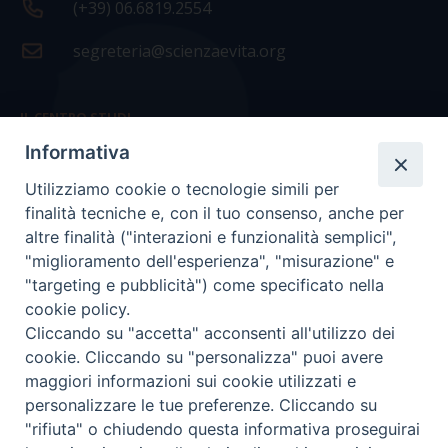
(+39) 06.6819.2554
segreteria@scienzaevita.org
IL CENTRO STUDI
Informativa
La nostra storia
Utilizziamo cookie o tecnologie simili per
Statuto
finalità tecniche e, con il tuo consenso, anche per
Presidenza e ufficio presidenza
altre finalità ("interazioni e funzionalità semplici",
"miglioramento dell'esperienza", "misurazione" e
Consiglio scientifico
"targeting e pubblicità") come specificato nella
cookie policy.
Coordinamento nazionale
Cliccando su "accetta" acconsenti all'utilizzo dei
cookie. Cliccando su "personalizza" puoi avere
maggiori informazioni sui cookie utilizzati e
personalizzare le tue preferenze. Cliccando su
"rifiuta" o chiudendo questa informativa proseguirai
COPYRIGHT Scienza & Vita - C.F
96600690588
- Tutti i