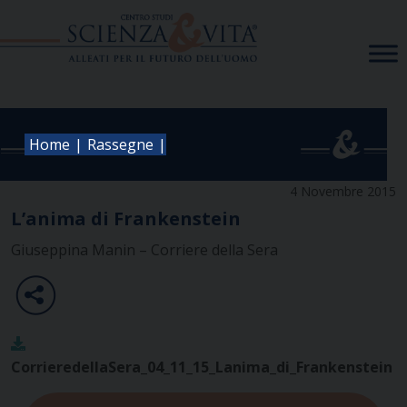
Skip
to
content
|
|
Home
Rassegne
4 Novembre 2015
L’anima di Frankenstein
Giuseppina Manin – Corriere della Sera
CorrieredellaSera_04_11_15_Lanima_di_Frankenstein