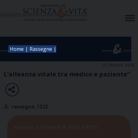
Skip
to
content
|
|
Home
Rassegne
25 Ottobre 2008
L’alleanza vitale tra medico e paziente”
rassegna_1522
Iscriviti a Scienza & Vita NEWS