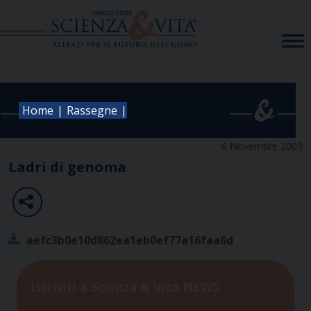
Skip
to
content
|
|
Home
Rassegne
6 Novembre 2009
Ladri di genoma
aefc3b0e10d862ea1eb0ef77a16faa6d
Iscriviti a Scienza & Vita NEWS