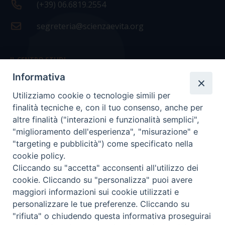
(+39) 06.6819.2554
segreteria@scienzaevita.org
IL CENTRO STUDI
Informativa
La nostra storia
Utilizziamo cookie o tecnologie simili per
Statuto
finalità tecniche e, con il tuo consenso, anche per
Presidenza e ufficio presidenza
altre finalità ("interazioni e funzionalità semplici",
"miglioramento dell'esperienza", "misurazione" e
Consiglio scientifico
"targeting e pubblicità") come specificato nella
cookie policy.
Coordinamento nazionale
Cliccando su "accetta" acconsenti all'utilizzo dei
cookie. Cliccando su "personalizza" puoi avere
maggiori informazioni sui cookie utilizzati e
personalizzare le tue preferenze. Cliccando su
"rifiuta" o chiudendo questa informativa proseguirai
COPYRIGHT Scienza & Vita - C.F
96600690588
- Tutti i