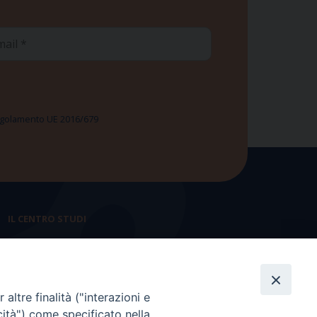
ail
 Regolamento UE 2016/679
IL CENTRO STUDI
La nostra storia
Statuto
altre finalità ("interazioni e
Presidenza e ufficio presidenza
cità") come specificato nella