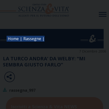
Skip
to
content
|
|
Home
Rassegne
7 Dicembre 2006
LA TURCO ANDRA’ DA WELBY: “MI
SEMBRA GIUSTO FARLO”
rassegna_997
Iscriviti a Scienza & Vita NEWS