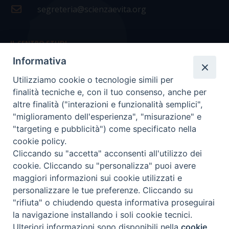
segreteria@scienzaevita.org
IL CENTRO STUDI
Informativa
La nostra storia
Utilizziamo cookie o tecnologie simili per
Statuto
finalità tecniche e, con il tuo consenso, anche per
Presidenza e ufficio presidenza
altre finalità ("interazioni e funzionalità semplici",
"miglioramento dell'esperienza", "misurazione" e
Consiglio scientifico
"targeting e pubblicità") come specificato nella
cookie policy.
Coordinamento nazionale
Cliccando su "accetta" acconsenti all'utilizzo dei
cookie. Cliccando su "personalizza" puoi avere
maggiori informazioni sui cookie utilizzati e
personalizzare le tue preferenze. Cliccando su
"rifiuta" o chiudendo questa informativa proseguirai
COPYRIGHT Scienza & Vita - C.F
96600690588
- Tutti i
la navigazione installando i soli cookie tecnici.
diritti -
Privacy
-
Credits
Ulteriori informazioni sono disponibili nella
cookie
Preferenze Cookie