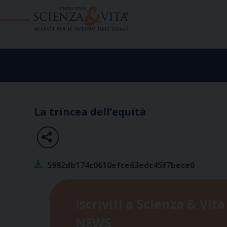
Skip
to
content
La trincea dell’equità
5982db174c0610efce63edc45f7bece6
Iscriviti a Scienza & Vita
NEWS