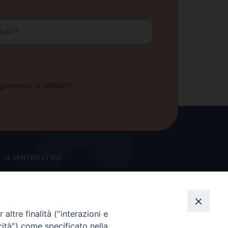
ail
 Regolamento UE 2016/679
IL CENTRO STUDI
La nostra storia
Statuto
altre finalità ("interazioni e
Presidenza e ufficio presidenza
cità") come specificato nella